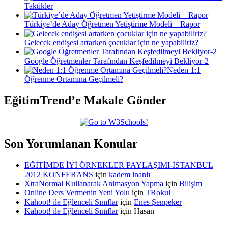
Taktikler
Türkiye’de Aday Öğretmen Yetiştirme Modeli – Rapor
Gelecek endişesi artarken çocuklar için ne yapabiliriz?
Google Öğretmenler Tarafından Keşfedilmeyi Bekliyor-2
Neden 1:1
Öğrenme Ortamına Geçilmeli?
EğitimTrend’e Makale Gönder
Son Yorumlanan Konular
EĞİTİMDE İYİ ÖRNEKLER PAYLAŞIMI-İSTANBUL
2012 KONFERANS
için
kadem inanlı
XtraNormal Kullanarak Animasyon Yapma
için
Bilişim
Online Ders Vermenin Yeni Yolu
için
TRokul
Kahoot! ile Eğlenceli Sınıflar
için
Enes Şenpeker
Kahoot! ile Eğlenceli Sınıflar
için
Hasan