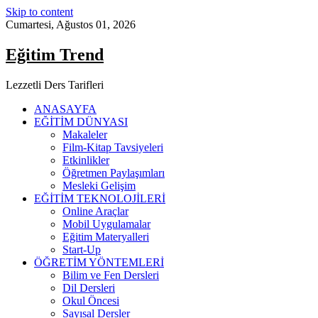
Skip to content
Cumartesi, Ağustos 01, 2026
Eğitim Trend
Lezzetli Ders Tarifleri
ANASAYFA
EĞİTİM DÜNYASI
Makaleler
Film-Kitap Tavsiyeleri
Etkinlikler
Öğretmen Paylaşımları
Mesleki Gelişim
EĞİTİM TEKNOLOJİLERİ
Online Araçlar
Mobil Uygulamalar
Eğitim Materyalleri
Start-Up
ÖĞRETİM YÖNTEMLERİ
Bilim ve Fen Dersleri
Dil Dersleri
Okul Öncesi
Sayısal Dersler