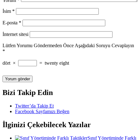
Yorum
*
İsim
*
E-posta
*
İnternet sitesi
Lütfen Yorumu Göndermeden Önce Aşağıdaki Soruyu Cevaplayın
*
dört
×
=
twenty eight
Bizi Takip Edin
Twitter’da Takip Et
Facebook Sayfamızı Beğen
İlginizi Çekebilecek Yazılar
Sınıf Yönetiminde Farklı