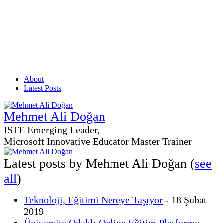
About
Latest Posts
Mehmet Ali Doğan
ISTE Emerging Leader,
Microsoft Innovative Educator Master Trainer
Latest posts by Mehmet Ali Doğan
(
see
all
)
Teknoloji, Eğitimi Nereye Taşıyor
- 18 Şubat
2019
Üniversite Odaklı Online Eğitim Platformu-