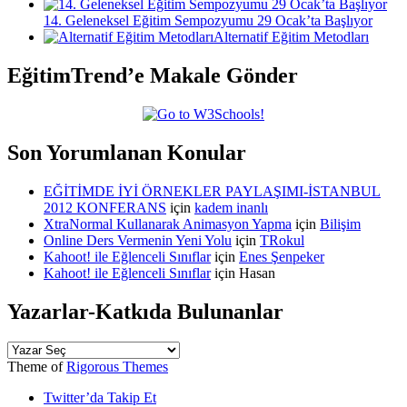
14. Geleneksel Eğitim Sempozyumu 29 Ocak’ta Başlıyor
Alternatif Eğitim Metodları
EğitimTrend’e Makale Gönder
Son Yorumlanan Konular
EĞİTİMDE İYİ ÖRNEKLER PAYLAŞIMI-İSTANBUL
2012 KONFERANS
için
kadem inanlı
XtraNormal Kullanarak Animasyon Yapma
için
Bilişim
Online Ders Vermenin Yeni Yolu
için
TRokul
Kahoot! ile Eğlenceli Sınıflar
için
Enes Şenpeker
Kahoot! ile Eğlenceli Sınıflar
için
Hasan
Yazarlar-Katkıda Bulunanlar
Theme of
Rigorous Themes
Twitter’da Takip Et