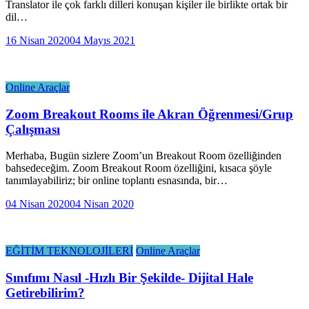
Translator ile çok farklı dilleri konuşan kişiler ile birlikte ortak bir
dil…
16 Nisan 2020
04 Mayıs 2021
Online Araçlar
Zoom Breakout Rooms ile Akran Öğrenmesi/Grup
Çalışması
Merhaba, Bugün sizlere Zoom’un Breakout Room özelliğinden
bahsedeceğim. Zoom Breakout Room özelliğini, kısaca şöyle
tanımlayabiliriz; bir online toplantı esnasında, bir…
04 Nisan 2020
04 Nisan 2020
EĞİTİM TEKNOLOJİLERİ
Online Araçlar
Sınıfımı Nasıl -Hızlı Bir Şekilde- Dijital Hale
Getirebilirim?