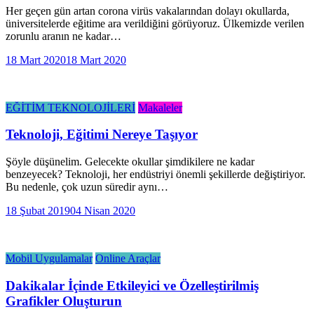
Her geçen gün artan corona virüs vakalarından dolayı okullarda,
üniversitelerde eğitime ara verildiğini görüyoruz. Ülkemizde verilen
zorunlu aranın ne kadar…
18 Mart 2020
18 Mart 2020
EĞİTİM TEKNOLOJİLERİ
Makaleler
Teknoloji, Eğitimi Nereye Taşıyor
Şöyle düşünelim. Gelecekte okullar şimdikilere ne kadar
benzeyecek? Teknoloji, her endüstriyi önemli şekillerde değiştiriyor.
Bu nedenle, çok uzun süredir aynı…
18 Şubat 2019
04 Nisan 2020
Mobil Uygulamalar
Online Araçlar
Dakikalar İçinde Etkileyici ve Özelleştirilmiş
Grafikler Oluşturun