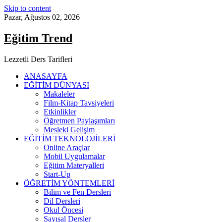
Skip to content
Pazar, Ağustos 02, 2026
Eğitim Trend
Lezzetli Ders Tarifleri
ANASAYFA
EĞİTİM DÜNYASI
Makaleler
Film-Kitap Tavsiyeleri
Etkinlikler
Öğretmen Paylaşımları
Mesleki Gelişim
EĞİTİM TEKNOLOJİLERİ
Online Araçlar
Mobil Uygulamalar
Eğitim Materyalleri
Start-Up
ÖĞRETİM YÖNTEMLERİ
Bilim ve Fen Dersleri
Dil Dersleri
Okul Öncesi
Sayısal Dersler