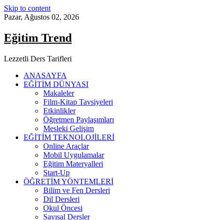
Skip to content
Pazar, Ağustos 02, 2026
Eğitim Trend
Lezzetli Ders Tarifleri
ANASAYFA
EĞİTİM DÜNYASI
Makaleler
Film-Kitap Tavsiyeleri
Etkinlikler
Öğretmen Paylaşımları
Mesleki Gelişim
EĞİTİM TEKNOLOJİLERİ
Online Araçlar
Mobil Uygulamalar
Eğitim Materyalleri
Start-Up
ÖĞRETİM YÖNTEMLERİ
Bilim ve Fen Dersleri
Dil Dersleri
Okul Öncesi
Sayısal Dersler