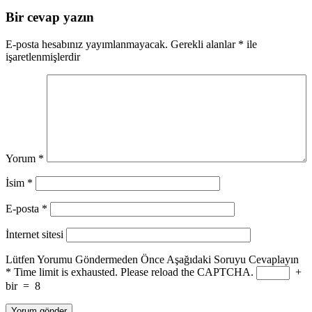
Bir cevap yazın
E-posta hesabınız yayımlanmayacak.
Gerekli alanlar
*
ile
işaretlenmişlerdir
Yorum
*
İsim
*
E-posta
*
İnternet sitesi
Lütfen Yorumu Göndermeden Önce Aşağıdaki Soruyu Cevaplayın
*
Time limit is exhausted. Please reload the CAPTCHA.
+
bir
=
8