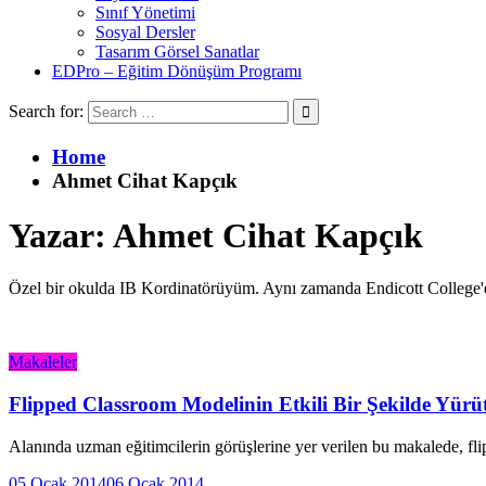
Sınıf Yönetimi
Sosyal Dersler
Tasarım Görsel Sanatlar
EDPro – Eğitim Dönüşüm Programı
Search for:
Home
Ahmet Cihat Kapçık
Yazar:
Ahmet Cihat Kapçık
Özel bir okulda IB Kordinatörüyüm. Aynı zamanda Endicott College'de ma
Makaleler
Flipped Classroom Modelinin Etkili Bir Şekilde Yürü
Alanında uzman eğitimcilerin görüşlerine yer verilen bu makalede, f
05 Ocak 2014
06 Ocak 2014