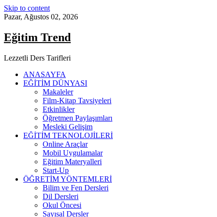
Skip to content
Pazar, Ağustos 02, 2026
Eğitim Trend
Lezzetli Ders Tarifleri
ANASAYFA
EĞİTİM DÜNYASI
Makaleler
Film-Kitap Tavsiyeleri
Etkinlikler
Öğretmen Paylaşımları
Mesleki Gelişim
EĞİTİM TEKNOLOJİLERİ
Online Araçlar
Mobil Uygulamalar
Eğitim Materyalleri
Start-Up
ÖĞRETİM YÖNTEMLERİ
Bilim ve Fen Dersleri
Dil Dersleri
Okul Öncesi
Sayısal Dersler