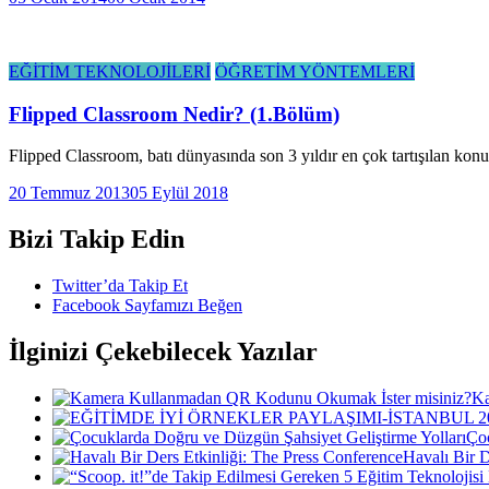
EĞİTİM TEKNOLOJİLERİ
ÖĞRETİM YÖNTEMLERİ
Flipped Classroom Nedir? (1.Bölüm)
Flipped Classroom, batı dünyasında son 3 yıldır en çok tartışılan konu
20 Temmuz 2013
05 Eylül 2018
Bizi Takip Edin
Twitter’da Takip Et
Facebook Sayfamızı Beğen
İlginizi Çekebilecek Yazılar
Ka
Çoc
Havalı Bir D